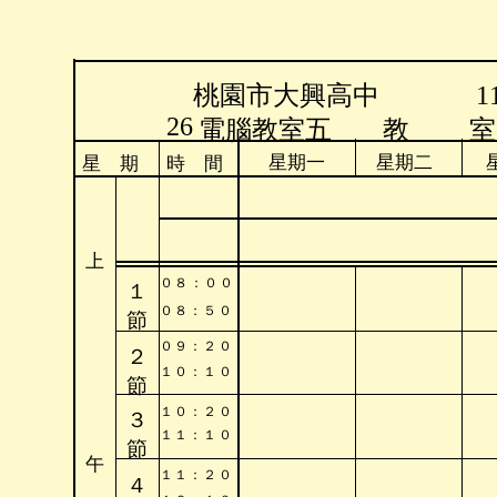
桃園市大興高中
26
電腦教室五
教 
星期一
星期二
星 期
時 間
上
０
８
：
０
０
１
０
８
：
５
０
節
０
９
：
２
０
２
１
０
：
１
０
節
１
０
：
２
０
３
１
１
：
１
０
節
午
１
１
：
２
０
４