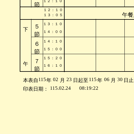
１
２
：
１
０
節
１
２
：
１
０
午餐
１
３
：
０
５
１
３
：
１
０
５
下
１
４
：
０
０
節
１
４
：
１
０
６
１
５
：
０
０
節
１
５
：
２
０
７
午
１
６
：
１
０
節
115
02
23
115
06
30
本表自
年
月
日起至
年
月
日止
115.02.24
08:19:22
印表日期：