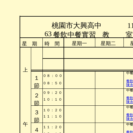
桃園市大興高中
63
餐飲中餐實習
教 
星期一
星期二
星 期
時 間
上
中
０
８
：
０
０
１
餐
０
８
：
５
０
節
陳
中
０
９
：
２
０
２
餐
１
０
：
１
０
陳
節
中
１
０
：
２
０
３
餐
１
１
：
１
０
陳
節
午
中
１
１
：
２
０
４
餐