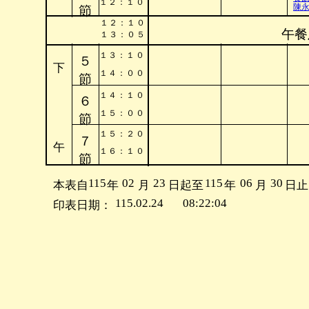
１
２
：
１
０
陳
節
１
２
：
１
０
午餐
１
３
：
０
５
１
３
：
１
０
５
下
１
４
：
０
０
節
１
４
：
１
０
６
１
５
：
０
０
節
１
５
：
２
０
７
午
１
６
：
１
０
節
115
02
23
115
06
30
本表自
年
月
日起至
年
月
日止
115.02.24
08:22:04
印表日期：