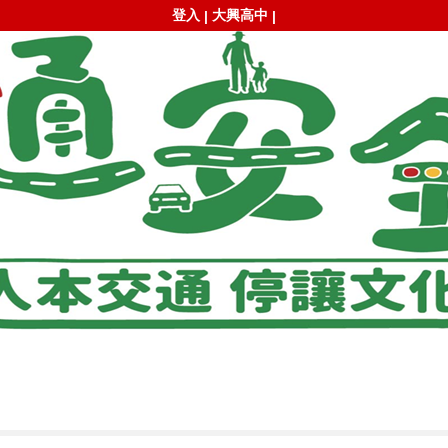
登入
大興高中
|
|