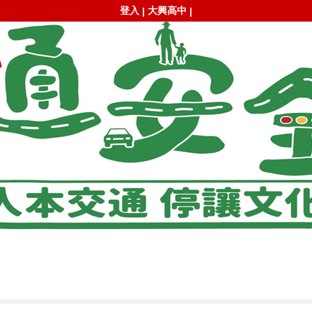
登入
大興高中
|
|